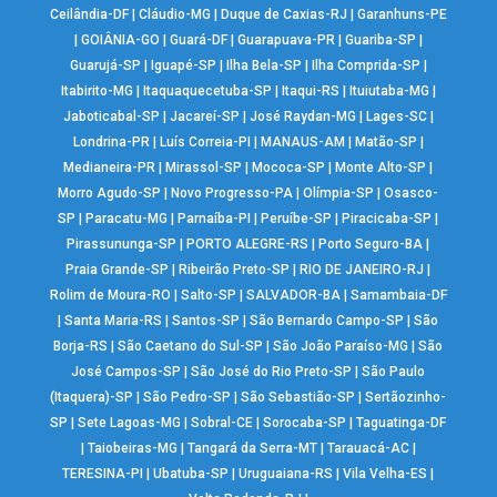
Ceilândia-DF
|
Cláudio-MG
|
Duque de Caxias-RJ
|
Garanhuns-PE
|
GOIÂNIA-GO
|
Guará-DF
|
Guarapuava-PR
|
Guariba-SP
|
Guarujá-SP
|
Iguapé-SP
|
Ilha Bela-SP
|
Ilha Comprida-SP
|
Itabirito-MG
|
Itaquaquecetuba-SP
|
Itaqui-RS
|
Ituiutaba-MG
|
Jaboticabal-SP
|
Jacareí-SP
|
José Raydan-MG
|
Lages-SC
|
Londrina-PR
|
Luís Correia-PI
|
MANAUS-AM
|
Matão-SP
|
Medianeira-PR
|
Mirassol-SP
|
Mococa-SP
|
Monte Alto-SP
|
Morro Agudo-SP
|
Novo Progresso-PA
|
Olímpia-SP
|
Osasco-
SP
|
Paracatu-MG
|
Parnaíba-PI
|
Peruíbe-SP
|
Piracicaba-SP
|
Pirassununga-SP
|
PORTO ALEGRE-RS
|
Porto Seguro-BA
|
Praia Grande-SP
|
Ribeirão Preto-SP
|
RIO DE JANEIRO-RJ
|
Rolim de Moura-RO
|
Salto-SP
|
SALVADOR-BA
|
Samambaia-DF
|
Santa Maria-RS
|
Santos-SP
|
São Bernardo Campo-SP
|
São
Borja-RS
|
São Caetano do Sul-SP
|
São João Paraíso-MG
|
São
José Campos-SP
|
São José do Rio Preto-SP
|
São Paulo
(Itaquera)-SP
|
São Pedro-SP
|
São Sebastião-SP
|
Sertãozinho-
SP
|
Sete Lagoas-MG
|
Sobral-CE
|
Sorocaba-SP
|
Taguatinga-DF
|
Taiobeiras-MG
|
Tangará da Serra-MT
|
Tarauacá-AC
|
TERESINA-PI
|
Ubatuba-SP
|
Uruguaiana-RS
|
Vila Velha-ES
|