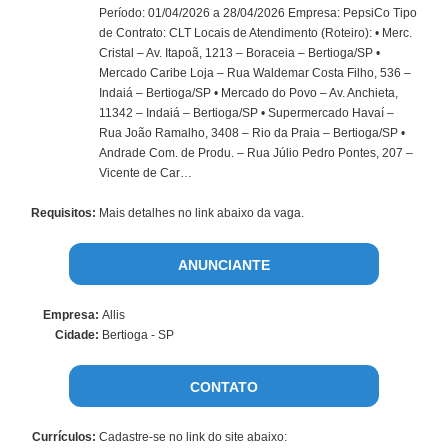
Período: 01/04/2026 a 28/04/2026 Empresa: PepsiCo Tipo
de Contrato: CLT Locais de Atendimento (Roteiro): • Merc.
Cristal – Av. Itapoã, 1213 – Boraceia – Bertioga/SP •
Mercado Caribe Loja – Rua Waldemar Costa Filho, 536 –
Indaiá – Bertioga/SP • Mercado do Povo – Av. Anchieta,
11342 – Indaiá – Bertioga/SP • Supermercado Havaí –
Rua João Ramalho, 3408 – Rio da Praia – Bertioga/SP •
Andrade Com. de Produ. – Rua Júlio Pedro Pontes, 207 –
Vicente de Car…
Requisitos:
Mais detalhes no link abaixo da vaga.
ANUNCIANTE
Empresa:
Allis
Cidade:
Bertioga - SP
CONTATO
Currículos:
Cadastre-se no link do site abaixo: