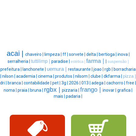
acai |
chaveiro |
limpeza |
ff |
sorvete |
delta |
bertioga |
inova |
farma |
tuttilimp |
serralheria |
paradise |
|
suspensão |
estética |
uemura |
prefeitura |
lanchonete |
restaurante |
joao |
rgb |
borracharia
|
nilson |
academia |
cinema |
produtos |
nilsom |
clube |
dkfarma |
pizza |
dri |
branca |
contabilidade |
pet |
3g |
2026 |
013 |
adega |
cachorro |
free |
rgbx |
frango |
noma |
praia |
bruna |
pizzaria |
inovar |
grafica |
mais |
padaria |