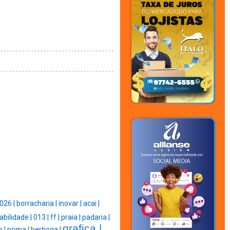
026 |
borracharia |
inovar |
acai |
abilidade |
013 |
ff |
praia |
padaria |
grafica |
o |
noma |
bertioga |