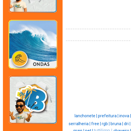
lanchonete |
prefeitura |
inova 
serralheria |
free |
rgb |
bruna |
dri 
tuttilimp |
mais |
pet |
chaveiro 