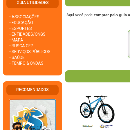
GUIA UTILIDADES
Aqui você pode
comprar pelo guia 
• ASSOCIAÇÕES
• EDUCAÇÃO
• ESPORTES
• ENTIDADES/ONGS
• MAPA
• BUSCA CEP
• SERVIÇOS PÚBLICOS
• SAÚDE
• TEMPO & ONDAS
RECOMENDADOS