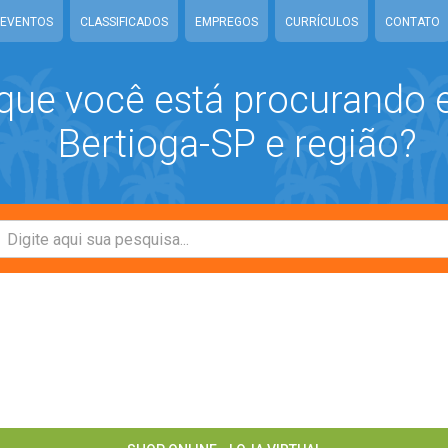
EVENTOS
CLASSIFICADOS
EMPREGOS
CURRÍCULOS
CONTATO
que você está procurando
Bertioga-SP e região?