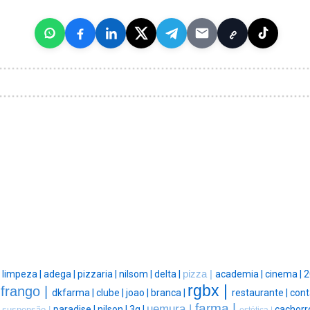
|
limpeza |
adega |
pizzaria |
nilsom |
delta |
pizza |
academia |
cinema |
2
rgbx |
frango |
|
dkfarma |
clube |
joao |
branca |
restaurante |
cont
farma |
uemura |
|
paradise |
nilson |
3g |
cachorr
suspensão |