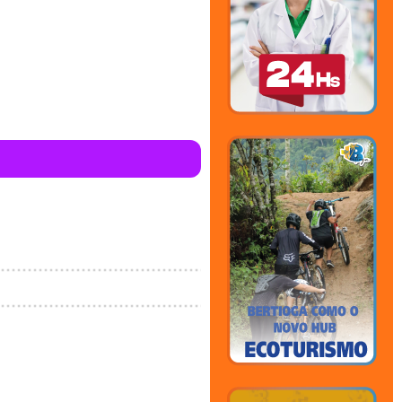
en in
4