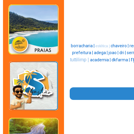
borracharia |
chaveiro |
re
estética |
prefeitura |
adega |
joao |
dri |
serr
r
tuttilimp |
academia |
dkfarma |