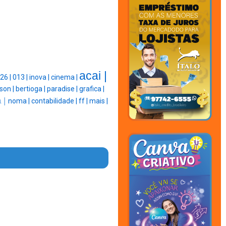
acai |
26 |
013 |
inova |
cinema |
lson |
bertioga |
paradise |
grafica |
 |
noma |
contabilidade |
ff |
mais |