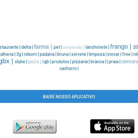
frango |
farma |
staurante |
delta |
pet |
lanchonete |
20
suspensão |
alheria |
3g |
nilsom |
padaria |
bruna |
sorvete |
limpeza |
inovar |
free |
ni
gbx |
uemura
clube |
pizza |
rgb |
produtos |
pizzaria |
branca |
|
praia |
cachorro |
BAIXE NOSSO APLICATIVO