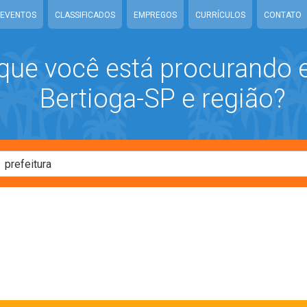
EVENTOS
CLASSIFICADOS
EMPREGOS
CURRÍCULOS
CONTATO
que você está procurando
Bertioga-SP e região?