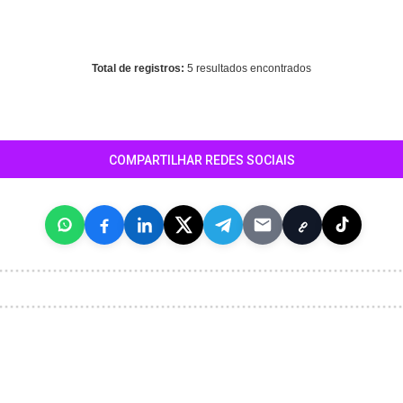
ing
: mysql_fetch_array() expects parameter 1 to be resource, array giv
/home/maisbertioga/www/conteudo_resultado_busca.php
on line
34
Total de registros:
5 resultados encontrados
COMPARTILHAR REDES SOCIAIS