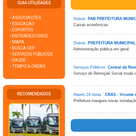
GUIA UTILIDADES
• ASSOCIAÇÕES
Outros:
PAB PREFEITURA MUNIC
• EDUCAÇÃO
Caixas econômicas
• ESPORTES
• ENTIDADES/ONGS
• MAPA
Outros:
PREFEITURA MUNICIPAL
• BUSCA CEP
Administração pública em geral
• SERVIÇOS PÚBLICOS
• SAÚDE
• TEMPO & ONDAS
Serviços Públicos:
Central de Re
Serviço de Remoção Social muda 
RECOMENDADOS
Aberto 24 horas :
CRAS - Vicente d
Prefeitura inaugura novas instalaç