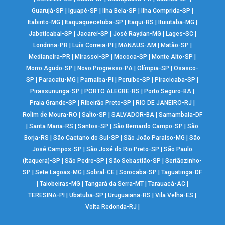
Guarujá-SP
|
Iguapé-SP
|
Ilha Bela-SP
|
Ilha Comprida-SP
|
Itabirito-MG
|
Itaquaquecetuba-SP
|
Itaqui-RS
|
Ituiutaba-MG
|
Jaboticabal-SP
|
Jacareí-SP
|
José Raydan-MG
|
Lages-SC
|
Londrina-PR
|
Luís Correia-PI
|
MANAUS-AM
|
Matão-SP
|
Medianeira-PR
|
Mirassol-SP
|
Mococa-SP
|
Monte Alto-SP
|
Morro Agudo-SP
|
Novo Progresso-PA
|
Olímpia-SP
|
Osasco-
SP
|
Paracatu-MG
|
Parnaíba-PI
|
Peruíbe-SP
|
Piracicaba-SP
|
Pirassununga-SP
|
PORTO ALEGRE-RS
|
Porto Seguro-BA
|
Praia Grande-SP
|
Ribeirão Preto-SP
|
RIO DE JANEIRO-RJ
|
Rolim de Moura-RO
|
Salto-SP
|
SALVADOR-BA
|
Samambaia-DF
|
Santa Maria-RS
|
Santos-SP
|
São Bernardo Campo-SP
|
São
Borja-RS
|
São Caetano do Sul-SP
|
São João Paraíso-MG
|
São
José Campos-SP
|
São José do Rio Preto-SP
|
São Paulo
(Itaquera)-SP
|
São Pedro-SP
|
São Sebastião-SP
|
Sertãozinho-
SP
|
Sete Lagoas-MG
|
Sobral-CE
|
Sorocaba-SP
|
Taguatinga-DF
|
Taiobeiras-MG
|
Tangará da Serra-MT
|
Tarauacá-AC
|
TERESINA-PI
|
Ubatuba-SP
|
Uruguaiana-RS
|
Vila Velha-ES
|
Volta Redonda-RJ
|