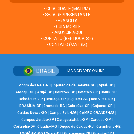
• GUIA CIDADE (MATRIZ)
• SEJA REPRESENTANTE
• FRANQUIA
• GUIA MOBILE
• ANUNCIE AQUI
• CONTATO (BERTIOGA-SP)
• CONTATO (MATRIZ)
MAIS CIDADES ONLINE
Angra dos Reis-RJ
|
Aparecida de Goiânia-GO
|
Apiaí-SP
|
Aracaju-SE
|
Arujá-SP
|
Barretos-SP
|
Batatais-SP
|
Bauru-SP
|
Bebedouro-SP
|
Bertioga-SP
|
Biguaçu-SC
|
Boa Vista-RR
|
BRASÍLIA-DF
|
Brumado-BA
|
Cabreúva-SP
|
Cajamar-SP
|
Caldas Novas-GO
|
Campo Belo-MG
|
CAMPO GRANDE-MS
|
Campos Jordão-SP
|
Caraguatatuba-SP
|
Cardoso-SP
|
Ceilândia-DF
|
Cláudio-MG
|
Duque de Caxias-RJ
|
Garanhuns-PE
|
GOIÂNIA-GO
|
Guará-DF
|
Guarapuava-PR
|
Guariba-SP
|