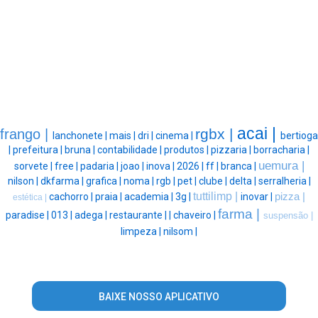
acai |
rgbx |
frango |
lanchonete |
mais |
dri |
cinema |
bertioga
|
prefeitura |
bruna |
contabilidade |
produtos |
pizzaria |
borracharia |
uemura |
sorvete |
free |
padaria |
joao |
inova |
2026 |
ff |
branca |
nilson |
dkfarma |
grafica |
noma |
rgb |
pet |
clube |
delta |
serralheria |
tuttilimp |
cachorro |
praia |
academia |
3g |
inovar |
pizza |
estética |
farma |
paradise |
013 |
adega |
restaurante |
|
chaveiro |
suspensão |
limpeza |
nilsom |
BAIXE NOSSO APLICATIVO