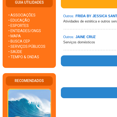
GUIA UTILIDADES
• ASSOCIAÇÕES
Outros:
FRIDA BY JESSICA SAN
• EDUCAÇÃO
Atividades de estética e outros se
• ESPORTES
• ENTIDADES/ONGS
• MAPA
Outros:
JAINE CRUZ
• BUSCA CEP
Serviços domésticos
• SERVIÇOS PÚBLICOS
• SAÚDE
• TEMPO & ONDAS
Warn
RECOMENDADOS
Warn