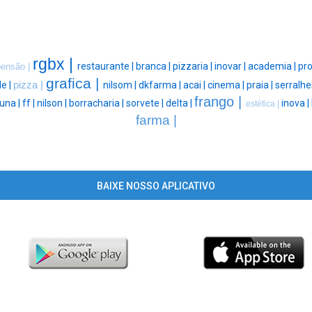
rgbx |
restaurante |
branca |
pizzaria |
inovar |
academia |
pro
ensão |
grafica |
de |
pizza |
nilsom |
dkfarma |
acai |
cinema |
praia |
serralhe
frango |
una |
ff |
nilson |
borracharia |
sorvete |
delta |
inova |
estética |
farma |
BAIXE NOSSO APLICATIVO