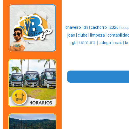
chaveiro |
dri |
cachorro |
2026 |
susp
joao |
clube |
limpeza |
contabilida
uemura |
rgb |
adega |
mais |
br