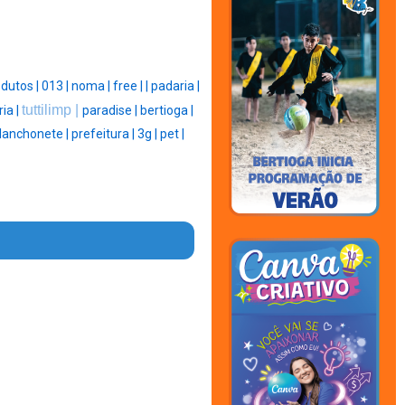
dutos |
013 |
noma |
free |
|
padaria |
tuttilimp |
ria |
paradise |
bertioga |
lanchonete |
prefeitura |
3g |
pet |