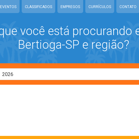
EVENTOS
CLASSIFICADOS
EMPREGOS
CURRÍCULOS
CONTATO
que você está procurando
Bertioga-SP e região?