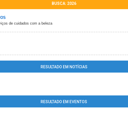
BUSCA: 2026
TOS
rviços de cuidados com a beleza
RESULTADO EM NOTÍCIAS
ing
: mysql_fetch_array() expects parameter 1 to be resource, array giv
/home/maisbertioga/www/conteudo_resultado_busca.php
on line
34
RESULTADO EM EVENTOS
ing
: mysql_fetch_array() expects parameter 1 to be resource, array giv
/home/maisbertioga/www/conteudo_resultado_busca.php
on line
40