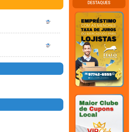
DESTAQUES
en in
4
en in
7