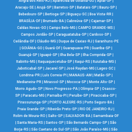
Angra dos Reis-RJ
|
Aparecida de Goiânia-GO
|
Apiaí-SP
|
Aracaju-SE
|
Arujá-SP
|
Barretos-SP
|
Batatais-SP
|
Bauru-SP
|
Bebedouro-SP
|
Bertioga-SP
|
Biguaçu-SC
|
Boa Vista-RR
|
BRASÍLIA-DF
|
Brumado-BA
|
Cabreúva-SP
|
Cajamar-SP
|
Caldas Novas-GO
|
Campo Belo-MG
|
CAMPO GRANDE-MS
|
Campos Jordão-SP
|
Caraguatatuba-SP
|
Cardoso-SP
|
Ceilândia-DF
|
Cláudio-MG
|
Duque de Caxias-RJ
|
Garanhuns-PE
|
GOIÂNIA-GO
|
Guará-DF
|
Guarapuava-PR
|
Guariba-SP
|
Guarujá-SP
|
Iguapé-SP
|
Ilha Bela-SP
|
Ilha Comprida-SP
|
Itabirito-MG
|
Itaquaquecetuba-SP
|
Itaqui-RS
|
Ituiutaba-MG
|
Jaboticabal-SP
|
Jacareí-SP
|
José Raydan-MG
|
Lages-SC
|
Londrina-PR
|
Luís Correia-PI
|
MANAUS-AM
|
Matão-SP
|
Medianeira-PR
|
Mirassol-SP
|
Mococa-SP
|
Monte Alto-SP
|
Morro Agudo-SP
|
Novo Progresso-PA
|
Olímpia-SP
|
Osasco-
SP
|
Paracatu-MG
|
Parnaíba-PI
|
Peruíbe-SP
|
Piracicaba-SP
|
Pirassununga-SP
|
PORTO ALEGRE-RS
|
Porto Seguro-BA
|
Praia Grande-SP
|
Ribeirão Preto-SP
|
RIO DE JANEIRO-RJ
|
Rolim de Moura-RO
|
Salto-SP
|
SALVADOR-BA
|
Samambaia-DF
|
Santa Maria-RS
|
Santos-SP
|
São Bernardo Campo-SP
|
São
Borja-RS
|
São Caetano do Sul-SP
|
São João Paraíso-MG
|
São