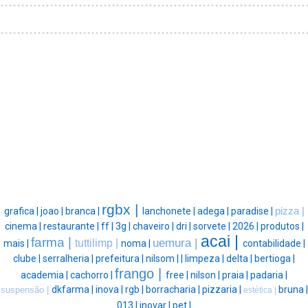
rgbx |
grafica |
joao |
branca |
lanchonete |
adega |
paradise |
pizza |
cinema |
restaurante |
ff |
3g |
chaveiro |
dri |
sorvete |
2026 |
produtos |
acai |
farma |
uemura |
tuttilimp |
mais |
noma |
contabilidade |
clube |
serralheria |
prefeitura |
nilsom |
|
limpeza |
delta |
bertioga |
frango |
academia |
cachorro |
free |
nilson |
praia |
padaria |
dkfarma |
inova |
rgb |
borracharia |
pizzaria |
bruna |
suspensão |
estética |
013 |
inovar |
pet |