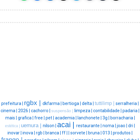
rgbx |
tuttilimp |
prefeitura |
dkfarma |
bertioga |
delta |
serralheria |
cinema |
2026 |
cachorro |
limpeza |
contabilidade |
padaria |
suspensão |
mais |
grafica |
free |
pet |
academia |
lanchonete |
3g |
borracharia |
acai |
uemura |
nilson |
restaurante |
noma |
joao |
dri |
estética |
inovar |
inova |
rgb |
branca |
ff |
|
sorvete |
bruna |
013 |
produtos |
frango |