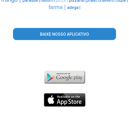
paradise |
nilsom |
pizza |
pizzaria |
praia |
chaveiro |
clube |
farma |
adega |
BAIXE NOSSO APLICATIVO