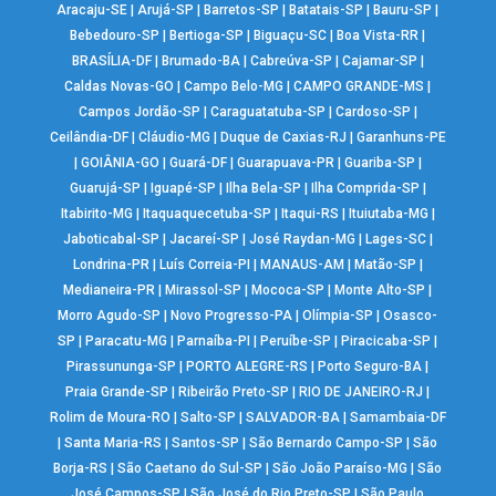
Aracaju-SE
|
Arujá-SP
|
Barretos-SP
|
Batatais-SP
|
Bauru-SP
|
Bebedouro-SP
|
Bertioga-SP
|
Biguaçu-SC
|
Boa Vista-RR
|
BRASÍLIA-DF
|
Brumado-BA
|
Cabreúva-SP
|
Cajamar-SP
|
Caldas Novas-GO
|
Campo Belo-MG
|
CAMPO GRANDE-MS
|
Campos Jordão-SP
|
Caraguatatuba-SP
|
Cardoso-SP
|
Ceilândia-DF
|
Cláudio-MG
|
Duque de Caxias-RJ
|
Garanhuns-PE
|
GOIÂNIA-GO
|
Guará-DF
|
Guarapuava-PR
|
Guariba-SP
|
Guarujá-SP
|
Iguapé-SP
|
Ilha Bela-SP
|
Ilha Comprida-SP
|
Itabirito-MG
|
Itaquaquecetuba-SP
|
Itaqui-RS
|
Ituiutaba-MG
|
Jaboticabal-SP
|
Jacareí-SP
|
José Raydan-MG
|
Lages-SC
|
Londrina-PR
|
Luís Correia-PI
|
MANAUS-AM
|
Matão-SP
|
Medianeira-PR
|
Mirassol-SP
|
Mococa-SP
|
Monte Alto-SP
|
Morro Agudo-SP
|
Novo Progresso-PA
|
Olímpia-SP
|
Osasco-
SP
|
Paracatu-MG
|
Parnaíba-PI
|
Peruíbe-SP
|
Piracicaba-SP
|
Pirassununga-SP
|
PORTO ALEGRE-RS
|
Porto Seguro-BA
|
Praia Grande-SP
|
Ribeirão Preto-SP
|
RIO DE JANEIRO-RJ
|
Rolim de Moura-RO
|
Salto-SP
|
SALVADOR-BA
|
Samambaia-DF
|
Santa Maria-RS
|
Santos-SP
|
São Bernardo Campo-SP
|
São
Borja-RS
|
São Caetano do Sul-SP
|
São João Paraíso-MG
|
São
José Campos-SP
|
São José do Rio Preto-SP
|
São Paulo