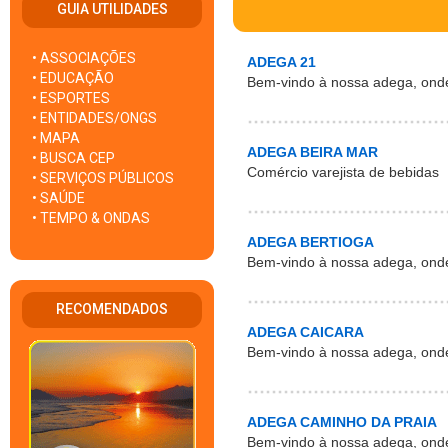
GUIA UTILIDADES
• ASSOCIAÇÕES
ADEGA 21
• EDUCAÇÃO
Bem-vindo à nossa adega, ond
• ESPORTES
• ENTIDADES/ONGS
• MAPA
ADEGA BEIRA MAR
• BUSCA CEP
Comércio varejista de bebidas
• SERVIÇOS PÚBLICOS
• SAÚDE
• TEMPO & ONDAS
ADEGA BERTIOGA
Bem-vindo à nossa adega, ond
RECOMENDADOS
ADEGA CAICARA
Bem-vindo à nossa adega, ond
ADEGA CAMINHO DA PRAIA
Bem-vindo à nossa adega, ond