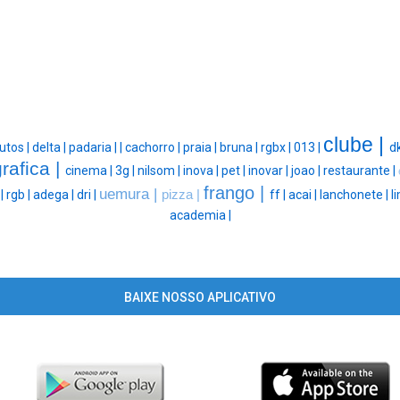
clube |
utos |
delta |
padaria |
|
cachorro |
praia |
bruna |
rgbx |
013 |
d
grafica |
cinema |
3g |
nilsom |
inova |
pet |
inovar |
joao |
restaurante |
frango |
uemura |
 |
rgb |
adega |
dri |
pizza |
ff |
acai |
lanchonete |
l
academia |
BAIXE NOSSO APLICATIVO