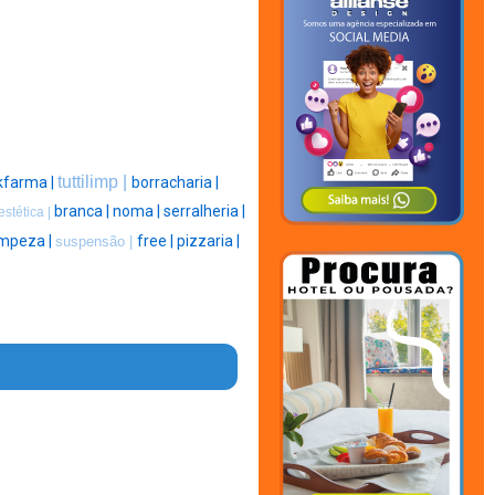
tuttilimp |
kfarma |
borracharia |
branca |
noma |
serralheria |
estética |
impeza |
free |
pizzaria |
suspensão |