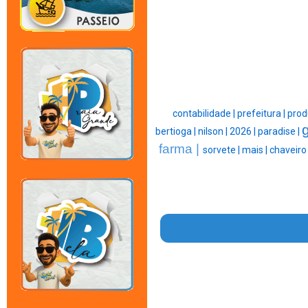
contabilidade |
prefeitura |
prod
bertioga |
nilson |
2026 |
paradise |
farma |
sorvete |
mais |
chaveiro