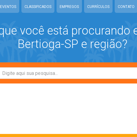
EVENTOS
CLASSIFICADOS
EMPREGOS
CURRÍCULOS
CONTATO
que você está procurando
Bertioga-SP e região?