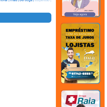
novar |
mais |
bertioga |
suspensão |