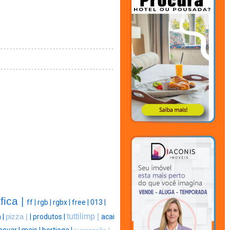
fica |
ff |
rgb |
rgbx |
free |
013 |
tuttilimp |
 |
pizza |
|
produtos |
acai