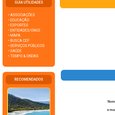
GUIA UTILIDADES
• ASSOCIAÇÕES
• EDUCAÇÃO
• ESPORTES
• ENTIDADES/ONGS
• MAPA
• BUSCA CEP
• SERVIÇOS PÚBLICOS
• SAÚDE
• TEMPO & ONDAS
RECOMENDADOS
Nom
e-mai