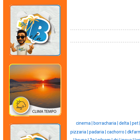
cinema |
borracharia |
delta |
pet 
pizzaria |
padaria |
cachorro |
dkfar