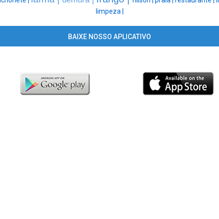
nchonete |
nilson |
praia |
restaurante |
i
limpeza |
BAIXE NOSSO APLICATIVO