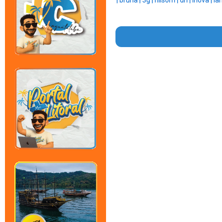
|
bruna |
3g |
nilsom |
dri |
inova |
la