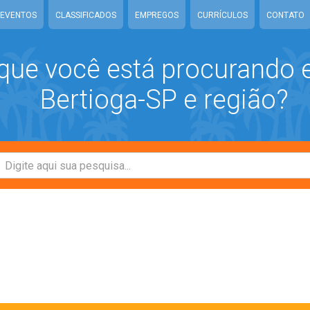
EVENTOS
CLASSIFICADOS
EMPREGOS
CURRÍCULOS
CONTATO
que você está procurando
Bertioga-SP e região?