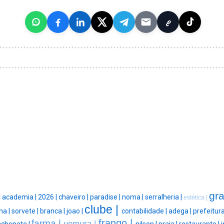
gra
|
academia |
2026 |
chaveiro |
paradise |
noma |
serralheria |
estética |
clube |
ma |
sorvete |
branca |
joao |
contabilidade |
adega |
prefeitura
frango |
farma |
uemura |