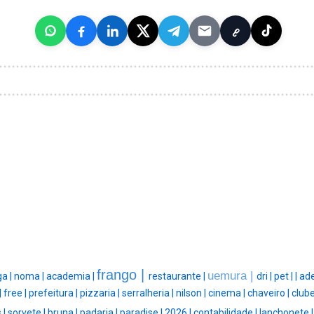
frango |
uemura |
ga |
noma |
academia |
restaurante |
dri |
pet |
|
ade
|
free |
prefeitura |
pizzaria |
serralheria |
nilson |
cinema |
chaveiro |
clube
 |
sorvete |
bruna |
padaria |
paradise |
2026 |
contabilidade |
lanchonete 