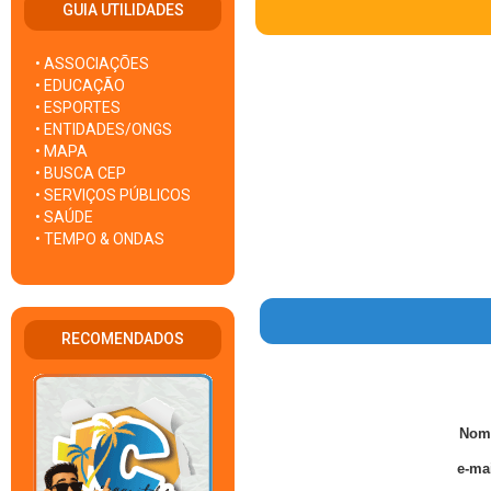
GUIA UTILIDADES
• ASSOCIAÇÕES
• EDUCAÇÃO
• ESPORTES
• ENTIDADES/ONGS
• MAPA
• BUSCA CEP
• SERVIÇOS PÚBLICOS
• SAÚDE
• TEMPO & ONDAS
RECOMENDADOS
Nom
e-mai