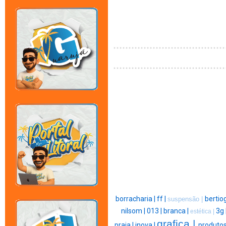
borracharia |
ff |
bertio
suspensão |
nilsom |
013 |
branca |
3g 
estética |
grafica |
praia |
inova |
produtos