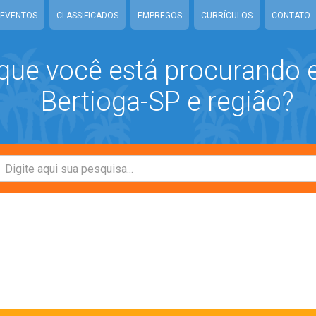
EVENTOS
CLASSIFICADOS
EMPREGOS
CURRÍCULOS
CONTATO
que você está procurando
Bertioga-SP e região?