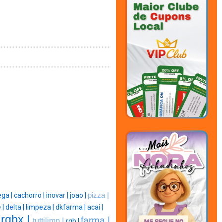
ga |
cachorro |
inovar |
joao |
pizza |
 |
delta |
limpeza |
dkfarma |
acai |
rgbx |
farma |
tuttilimp |
|
rgb |