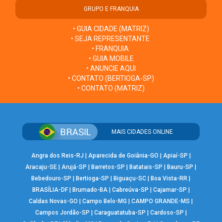
GRUPO E FRANQUIA
• GUIA CIDADE (MATRIZ)
• SEJA REPRESENTANTE
• FRANQUIA
• GUIA MOBILE
• ANUNCIE AQUI
• CONTATO (BERTIOGA-SP)
• CONTATO (MATRIZ)
MAIS CIDADES ONLINE
Angra dos Reis-RJ
|
Aparecida de Goiânia-GO
|
Apiaí-SP
|
Aracaju-SE
|
Arujá-SP
|
Barretos-SP
|
Batatais-SP
|
Bauru-SP
|
Bebedouro-SP
|
Bertioga-SP
|
Biguaçu-SC
|
Boa Vista-RR
|
BRASÍLIA-DF
|
Brumado-BA
|
Cabreúva-SP
|
Cajamar-SP
|
Caldas Novas-GO
|
Campo Belo-MG
|
CAMPO GRANDE-MS
|
Campos Jordão-SP
|
Caraguatatuba-SP
|
Cardoso-SP
|