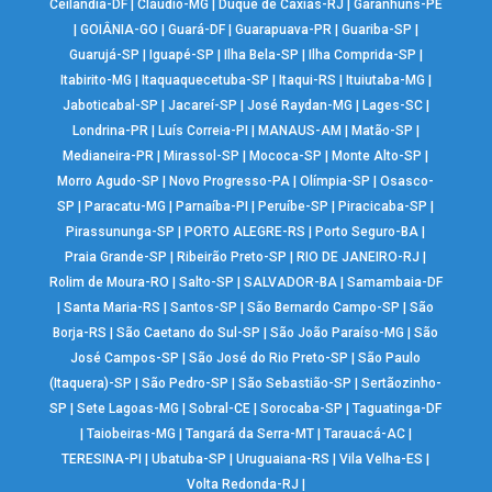
Ceilândia-DF
|
Cláudio-MG
|
Duque de Caxias-RJ
|
Garanhuns-PE
|
GOIÂNIA-GO
|
Guará-DF
|
Guarapuava-PR
|
Guariba-SP
|
Guarujá-SP
|
Iguapé-SP
|
Ilha Bela-SP
|
Ilha Comprida-SP
|
Itabirito-MG
|
Itaquaquecetuba-SP
|
Itaqui-RS
|
Ituiutaba-MG
|
Jaboticabal-SP
|
Jacareí-SP
|
José Raydan-MG
|
Lages-SC
|
Londrina-PR
|
Luís Correia-PI
|
MANAUS-AM
|
Matão-SP
|
Medianeira-PR
|
Mirassol-SP
|
Mococa-SP
|
Monte Alto-SP
|
Morro Agudo-SP
|
Novo Progresso-PA
|
Olímpia-SP
|
Osasco-
SP
|
Paracatu-MG
|
Parnaíba-PI
|
Peruíbe-SP
|
Piracicaba-SP
|
Pirassununga-SP
|
PORTO ALEGRE-RS
|
Porto Seguro-BA
|
Praia Grande-SP
|
Ribeirão Preto-SP
|
RIO DE JANEIRO-RJ
|
Rolim de Moura-RO
|
Salto-SP
|
SALVADOR-BA
|
Samambaia-DF
|
Santa Maria-RS
|
Santos-SP
|
São Bernardo Campo-SP
|
São
Borja-RS
|
São Caetano do Sul-SP
|
São João Paraíso-MG
|
São
José Campos-SP
|
São José do Rio Preto-SP
|
São Paulo
(Itaquera)-SP
|
São Pedro-SP
|
São Sebastião-SP
|
Sertãozinho-
SP
|
Sete Lagoas-MG
|
Sobral-CE
|
Sorocaba-SP
|
Taguatinga-DF
|
Taiobeiras-MG
|
Tangará da Serra-MT
|
Tarauacá-AC
|
TERESINA-PI
|
Ubatuba-SP
|
Uruguaiana-RS
|
Vila Velha-ES
|
Volta Redonda-RJ
|