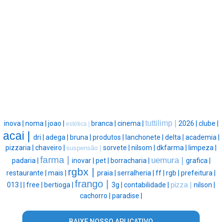
tuttilimp |
inova |
noma |
joao |
branca |
cinema |
2026 |
clube |
estética |
acai |
dri |
adega |
bruna |
produtos |
lanchonete |
delta |
academia |
pizzaria |
chaveiro |
sorvete |
nilsom |
dkfarma |
limpeza |
suspensão |
farma |
uemura |
padaria |
inovar |
pet |
borracharia |
grafica |
rgbx |
restaurante |
mais |
praia |
serralheria |
ff |
rgb |
prefeitura |
frango |
013 |
|
free |
bertioga |
3g |
contabilidade |
pizza |
nilson |
cachorro |
paradise |
BAIXE NOSSO APLICATIVO