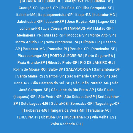
|
GOIÂNIA-GO
|
Guará-DF
|
Guarapuava-PR
|
Guariba-SP
|
Guarujá-SP
|
Iguapé-SP
|
Ilha Bela-SP
|
Ilha Comprida-SP
|
Itabirito-MG
|
Itaquaquecetuba-SP
|
Itaqui-RS
|
Ituiutaba-MG
|
Jaboticabal-SP
|
Jacareí-SP
|
José Raydan-MG
|
Lages-SC
|
Londrina-PR
|
Luís Correia-PI
|
MANAUS-AM
|
Matão-SP
|
Medianeira-PR
|
Mirassol-SP
|
Mococa-SP
|
Monte Alto-SP
|
Morro Agudo-SP
|
Novo Progresso-PA
|
Olímpia-SP
|
Osasco-
SP
|
Paracatu-MG
|
Parnaíba-PI
|
Peruíbe-SP
|
Piracicaba-SP
|
Pirassununga-SP
|
PORTO ALEGRE-RS
|
Porto Seguro-BA
|
Praia Grande-SP
|
Ribeirão Preto-SP
|
RIO DE JANEIRO-RJ
|
Rolim de Moura-RO
|
Salto-SP
|
SALVADOR-BA
|
Samambaia-DF
|
Santa Maria-RS
|
Santos-SP
|
São Bernardo Campo-SP
|
São
Borja-RS
|
São Caetano do Sul-SP
|
São João Paraíso-MG
|
São
José Campos-SP
|
São José do Rio Preto-SP
|
São Paulo
(Itaquera)-SP
|
São Pedro-SP
|
São Sebastião-SP
|
Sertãozinho-
SP
|
Sete Lagoas-MG
|
Sobral-CE
|
Sorocaba-SP
|
Taguatinga-DF
|
Taiobeiras-MG
|
Tangará da Serra-MT
|
Tarauacá-AC
|
TERESINA-PI
|
Ubatuba-SP
|
Uruguaiana-RS
|
Vila Velha-ES
|
Volta Redonda-RJ
|