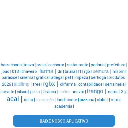
borracharia |
inova |
praia |
cachorro |
restaurante |
padaria |
prefeitura |
farma |
uemura |
joao |
013 |
chaveiro |
dri |
bruna |
ff |
rgb |
nilsom |
paradise |
cinema |
grafica |
adega |
pet |
limpeza |
bertioga |
produtos |
rgbx |
tuttilimp |
2026 |
free |
dkfarma |
contabilidade |
serralheria |
frango |
sorvete |
nilson |
pizza |
branca |
inovar |
noma |
3g |
estética |
acai |
delta |
lanchonete |
pizzaria |
clube |
|
mais |
suspensão |
academia |
BAIXE NOSSO APLICATIVO