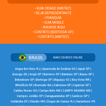
• GUIA CIDADE (MATRIZ)
• SEJA REPRESENTANTE
• FRANQUIA
• GUIA MOBILE
• ANUNCIE AQUI
• CONTATO (BERTIOGA-SP)
• CONTATO (MATRIZ)
MAIS CIDADES ONLINE
Angra dos Reis-RJ
|
Aparecida de Goiânia-GO
|
Apiaí-SP
|
Aracaju-SE
|
Arujá-SP
|
Barretos-SP
|
Batatais-SP
|
Bauru-SP
|
Bebedouro-SP
|
Bertioga-SP
|
Biguaçu-SC
|
Boa Vista-RR
|
BRASÍLIA-DF
|
Brumado-BA
|
Cabreúva-SP
|
Cajamar-SP
|
Caldas Novas-GO
|
Campo Belo-MG
|
CAMPO GRANDE-MS
|
Campos Jordão-SP
|
Caraguatatuba-SP
|
Cardoso-SP
|
Ceilândia-DF
|
Cláudio-MG
|
Duque de Caxias-RJ
|
Garanhuns-PE