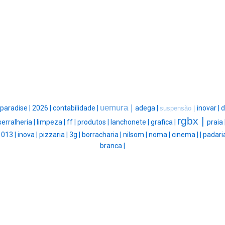
uemura |
paradise |
2026 |
contabilidade |
adega |
inovar |
d
suspensão |
rgbx |
serralheria |
limpeza |
ff |
produtos |
lanchonete |
grafica |
praia 
|
013 |
inova |
pizzaria |
3g |
borracharia |
nilsom |
noma |
cinema |
|
padari
branca |