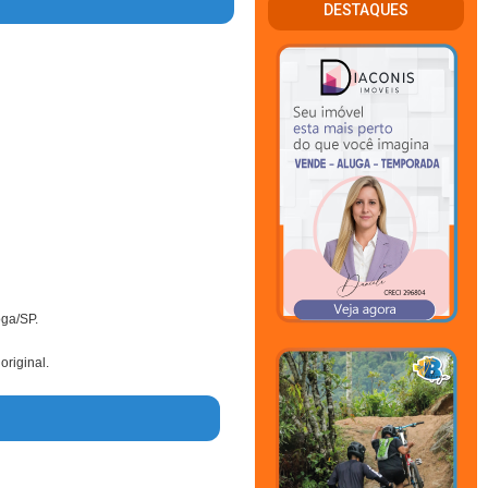
DESTAQUES
oga/SP.
original.