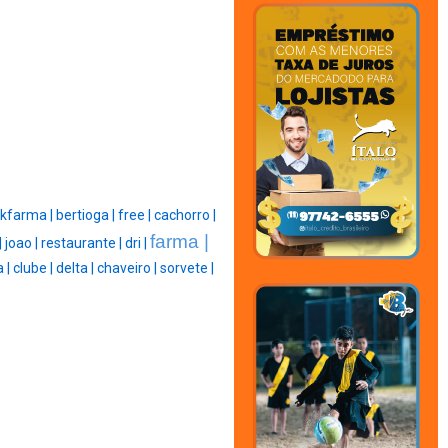
kfarma |
bertioga |
free |
cachorro |
farma |
|
joao |
restaurante |
dri |
a |
clube |
delta |
chaveiro |
sorvete |