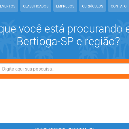
EVENTOS
CLASSIFICADOS
EMPREGOS
CURRÍCULOS
CONTATO
que você está procurando
Bertioga-SP e região?