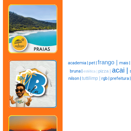
frango |
academia |
pet |
mais |
acai |
bruna |
pizza |
estética |
tuttilimp |
nilson |
rgb |
prefeitura 