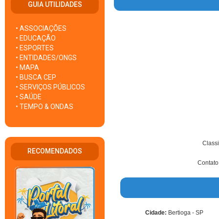
GUIA UTILIDADES
• ASSOCIAÇÕES
• EDUCAÇÃO
• ESPORTES
• ENTIDADES/ONGS
• MAPA
• BUSCA CEP
• SERVIÇOS PÚBLICOS
• SAÚDE
• TEMPO & ONDAS
Classi
RECOMENDADOS
Contato,
Cidade:
Bertioga - SP